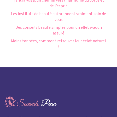
Tantra yoga, un chemin vers l’harmonie du corps et
de l’esprit
Les instituts de beauté qui prennent vraiment soin de
vous
Des conseils beauté simples pour un effet waouh
assuré
Mains tannées, comment retrouver leur éclat naturel
?