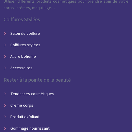
Utiliser différents produits cosmétiques pour prendre soin de votre
corps : crèmes, maquillage…
Coiffures Stylées
Salon de coiffure
Coiffures stylées
Allure bohème
Accessoires
Rester à la pointe de la beauté
Tendances cosmétiques
Crème corps
Produit exfoliant
Gommage nourrissant