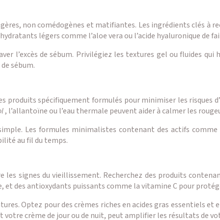
égères, non comédogènes et matifiantes. Les ingrédients clés à rec
hydratants légers comme l’aloe vera ou l’acide hyaluronique de fai
aver l’excès de sébum. Privilégiez les textures gel ou fluides qui 
s de sébum.
es produits spécifiquement formulés pour minimiser les risques d
ol
, l’allantoïne ou l’eau thermale peuvent aider à calmer les rougeur
et simple. Les formules minimalistes contenant des actifs comm
ilité au fil du temps.
e les signes du vieillissement. Recherchez des produits contena
ène, et des antioxydants puissants comme la vitamine C pour proté
tures. Optez pour des crèmes riches en acides gras essentiels et 
 votre crème de jour ou de nuit, peut amplifier les résultats de vo