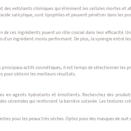
 des exfoliants chimiques qui éliminent les cellules mortes et af
cide salicylique, sont lipophiles et peuvent pénétrer dans les pore
 de ces ingrédients jouent un rôle crucial dans leur efficacité. 
on d’un ingrédient moins performant. De plus, la synergie entre le
s principaux actifs cosmétiques, il est temps de sélectionner les p
s pour obtenir les meilleurs résultats.
s en agents hydratants et émollients. Recherchez des produits 
 des céramides qui renforcent la barrière cutanée. Les textures
rveilles pour les peaux très sèches. Optez pour des masques de nui