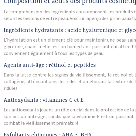
Composition et actifs des produits cosméti
La compréhension des ingrédients qui composent les produits cosm
selon les besoins de votre peau. Voici un aperçu des principaux t
Ingrédients hydratants : acide hyaluronique et glyc
L’hydratation est un élément clé pour maintenir une peau saine 
glycérine, quant à elle, est un humectant puissant qui attire l’
conviennent également à tous les types de peau.
Agents anti-âge : rétinol et peptides
Dans la lutte contre les signes du vieillissement, le rétinol et 
collagène, atténuant ainsi les rides et améliorant la texture de l
ridules.
Antioxydants : vitamines C et E
Les antioxydants jouent un rôle crucial dans la protection de la
son action anti-âge, tandis que la vitamine E est un puissant
combat le vieillissement prématuré.
Exfoliants chimiques : AHA et BHA