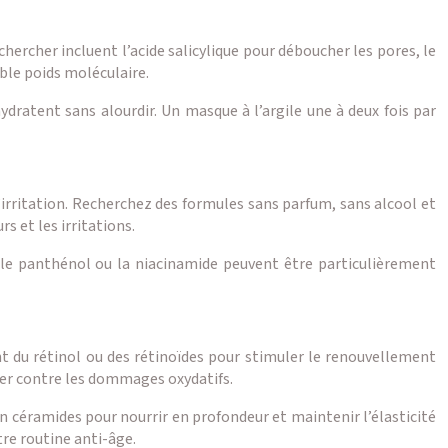
hercher incluent l’acide salicylique pour déboucher les pores, le
ble poids moléculaire.
hydratent sans alourdir. Un masque à l’argile une à deux fois par
’irritation. Recherchez des formules sans parfum, sans alcool et
s et les irritations.
e le panthénol ou la niacinamide peuvent être particulièrement
nt du rétinol ou des rétinoïdes pour stimuler le renouvellement
ger contre les dommages oxydatifs.
en céramides pour nourrir en profondeur et maintenir l’élasticité
tre routine anti-âge.