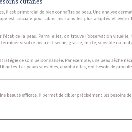
esoins cutanés
s, il est primordial de bien connaître sa peau. Une analyse derma
tape est cruciale pour cibler les soins les plus adaptés et évit
l’état de la peau. Parmi elles, on trouve l’observation visuelle
erminer si votre peau est sèche, grasse, mixte, sensible ou matu
une stratégie de soin personnalisée. Par exemple, une peau sèche n
ifiantes. Les peaux sensibles, quant à elles, ont besoin de produi
ne beauté efficace. Il permet de cibler précisément les besoins de