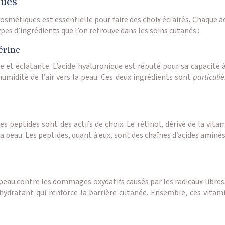
ques
étiques est essentielle pour faire des choix éclairés. Chaque act
ypes d’ingrédients que l’on retrouve dans les soins cutanés :
érine
et éclatante. L’acide hyaluronique est réputé pour sa capacité à r
humidité de l’air vers la peau. Ces deux ingrédients sont
particul
les peptides sont des actifs de choix. Le rétinol, dérivé de la vi
a peau. Les peptides, quant à eux, sont des chaînes d’acides aminés
 peau contre les dommages oxydatifs causés par les radicaux libres
 hydratant qui renforce la barrière cutanée. Ensemble, ces vit